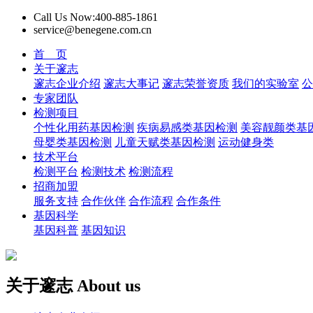
Call Us Now:400-885-1861
service@benegene.com.cn
首 页
关于邃志
邃志企业介绍
邃志大事记
邃志荣誉资质
我们的实验室
公
专家团队
检测项目
个性化用药基因检测
疾病易感类基因检测
美容靓颜类基
母婴类基因检测
儿童天赋类基因检测
运动健身类
技术平台
检测平台
检测技术
检测流程
招商加盟
服务支持
合作伙伴
合作流程
合作条件
基因科学
基因科普
基因知识
关于邃志
About us