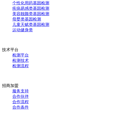
个性化用药基因检测
疾病易感类基因检测
美容靓颜类基因检测
母婴类基因检测
儿童天赋类基因检测
运动健身类
技术平台
检测平台
检测技术
检测流程
招商加盟
服务支持
合作伙伴
合作流程
合作条件