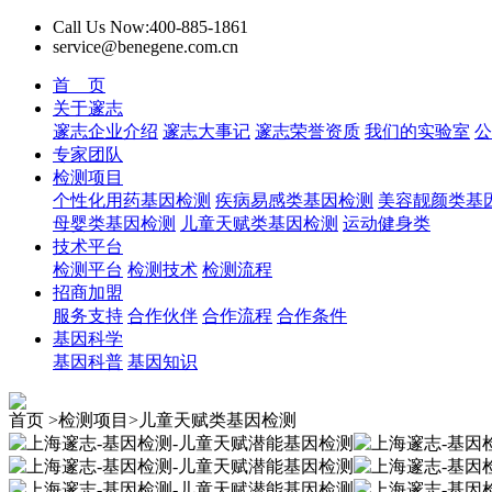
Call Us Now:400-885-1861
service@benegene.com.cn
首 页
关于邃志
邃志企业介绍
邃志大事记
邃志荣誉资质
我们的实验室
公
专家团队
检测项目
个性化用药基因检测
疾病易感类基因检测
美容靓颜类基
母婴类基因检测
儿童天赋类基因检测
运动健身类
技术平台
检测平台
检测技术
检测流程
招商加盟
服务支持
合作伙伴
合作流程
合作条件
基因科学
基因科普
基因知识
首页 >检测项目>儿童天赋类基因检测