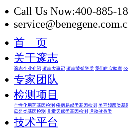
Call Us Now:400-885-1
service@benegene.com.c
首 页
关于邃志
邃志企业介绍
邃志大事记
邃志荣誉资质
我们的实验室
公
专家团队
检测项目
个性化用药基因检测
疾病易感类基因检测
美容靓颜类基
母婴类基因检测
儿童天赋类基因检测
运动健身类
技术平台