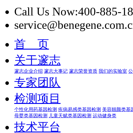
Call Us Now:400-885-1
service@benegene.com.c
首 页
关于邃志
邃志企业介绍
邃志大事记
邃志荣誉资质
我们的实验室
公
专家团队
检测项目
个性化用药基因检测
疾病易感类基因检测
美容靓颜类基
母婴类基因检测
儿童天赋类基因检测
运动健身类
技术平台