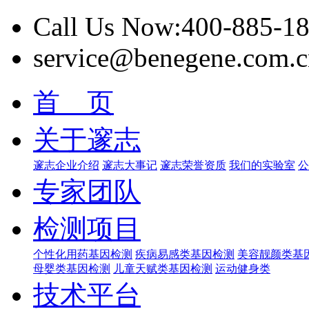
Call Us Now:400-885-1
service@benegene.com.c
首 页
关于邃志
邃志企业介绍
邃志大事记
邃志荣誉资质
我们的实验室
公
专家团队
检测项目
个性化用药基因检测
疾病易感类基因检测
美容靓颜类基
母婴类基因检测
儿童天赋类基因检测
运动健身类
技术平台