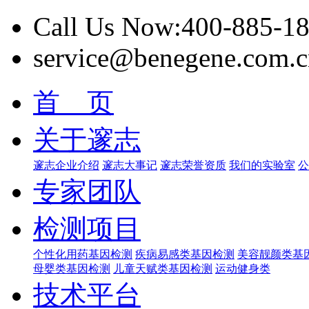
Call Us Now:400-885-1
service@benegene.com.c
首 页
关于邃志
邃志企业介绍
邃志大事记
邃志荣誉资质
我们的实验室
公
专家团队
检测项目
个性化用药基因检测
疾病易感类基因检测
美容靓颜类基
母婴类基因检测
儿童天赋类基因检测
运动健身类
技术平台